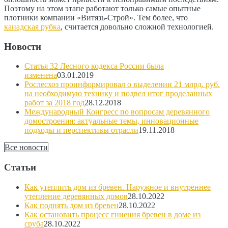
Поэтому на этом этапе работают только самые опытные
плотники компании «Витязь-Строй». Тем более, что
канадская рубка
, считается довольно сложной технологией.
Новости
Статья 32 Лесного кодекса России была
изменена
03.01.2019
Рослесхоз проинформировал о выделении 21 млрд. руб.
на необходимую технику и подвел итог проделанных
работ за 2018 год
28.12.2018
Международный Конгресс по вопросам деревянного
домостроения: актуальные темы, инновационные
подходы и перспективы отрасли
19.11.2018
Все новости
Статьи
Как утеплить дом из бревен. Наружное и внутреннее
утепление деревянных домов
28.10.2022
Как поднять дом из бревен
28.10.2022
Как остановить процесс гниения бревен в доме из
сруба
28.10.2022