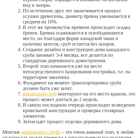
вид и зазоры.
По истечению двух лет заканчивается процесс
усушки древесины, диаметр бревна уменьшается в
среднем на 10%.
В этот же промежуток времени происходит осадка
бревен. Бревна осаживаются в освободившееся
место, но благодаря форме канадской чаши и
наличию затесов, сруб остается без зазоров.
Создание дизайна и конструкции дома канадского
сруба занимает 3-4 месяца, все делается по
стандартам деревянного домостроения.
Второй этап начинается уже на месте
непосредственного базирования постройки, т.е. на
территории заказчика.
Фундамент на момент транспортировки сруба
должен быть уже залит.
Канадский сруб
монтируют на его место краном, это
процесс может длиться до 2 недель.
В самую последнюю очередь происходит возведение
кровельной конструкции и проверка столярных
элементов.
Затем идет процесс отделки деревянного дома.
Монтаж
деревянного сруба
– это очень важный этап, и любая
оплошность может привести к непоправимым последствиям.