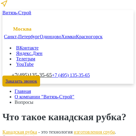
Витязь-Строй
Москва
Санкт-Петербург
Одинцово
Химки
Красногорск
ВКонтакте
Яндекс.Дзен
Телеграм
YouTube
+7(495)135-35-65
+7 (495) 135-35-65
Заказать звонок
Главная
О компании "Витязь-Строй"
Вопросы
Что такое канадская рубка?
Канадская рубка
- это технология
изготовления сруба
.