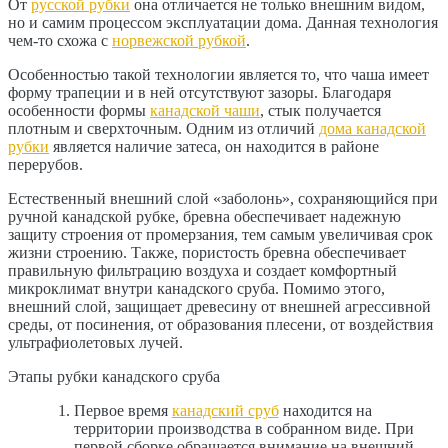
От
русской рубки
она отличается не только внешним видом,
но и самим процессом эксплуатации дома. Данная технология
чем-то схожа с
норвежской рубкой
.
Особенностью такой технологии является то, что чаша имеет
форму трапеции и в ней отсутствуют зазоры. Благодаря
особенности формы
канадской чаши
, стык получается
плотным и сверхточным. Одним из отличий
дома канадской
рубки
является наличие затеса, он находится в районе
перерубов.
Естественный внешний слой «заболонь», сохраняющийся при
ручной канадской рубке, бревна обеспечивает надежную
защиту строения от промерзания, тем самым увеличивая срок
жизни строению. Также, пористость бревна обеспечивает
правильную фильтрацию воздуха и создает комфортный
микроклимат внутри канадского сруба. Помимо этого,
внешний слой, защищает древесину от внешней агрессивной
среды, от посинения, от образования плесени, от воздействия
ультрафиолетовых лучей.
Этапы рубки канадского сруба
Первое время
канадский сруб
находится на
территории производства в собранном виде. При
первой сборке обращается внимание на внешний