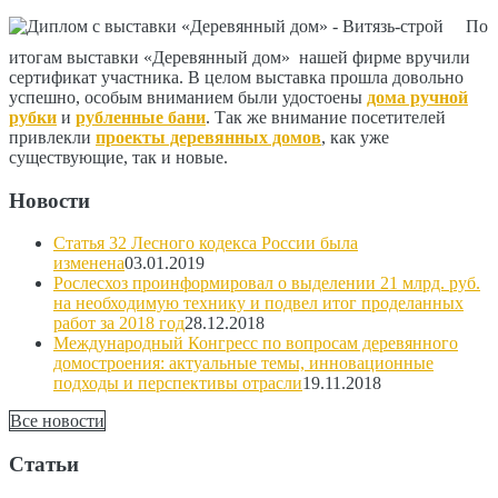
По
итогам выставки «Деревянный дом» нашей фирме вручили
сертификат участника. В целом выставка прошла довольно
успешно, особым вниманием были удостоены
дома ручной
рубки
и
рубленные бани
. Так же внимание посетителей
привлекли
проекты деревянных домов
, как уже
существующие, так и новые.
Новости
Статья 32 Лесного кодекса России была
изменена
03.01.2019
Рослесхоз проинформировал о выделении 21 млрд. руб.
на необходимую технику и подвел итог проделанных
работ за 2018 год
28.12.2018
Международный Конгресс по вопросам деревянного
домостроения: актуальные темы, инновационные
подходы и перспективы отрасли
19.11.2018
Все новости
Статьи