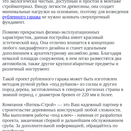
это экологически чистый, доступный и простой в монтаже
стройматериал. Ввиду легкости древесины, она создает
минимальные нагрузки на основание, поэтому для возведения
рубленного гаража
не нужно заливать сверхпрочный
фундамент.
Помимо прекрасных физико-эксплуатационных
характеристик, данная постройка имеет красивый
эстетический вид. Она отлично впишется в концепцию
любого ландшафтного дизайна и станет идеальным
дополнением к архитектурному ансамблю дома. Благодаря
немалой площади сооружения, в нем легко разместятся два
автомобиля, также другие крупногабаритные предметы и
различный инструмент.
Такой проект рубленного гаража может быть изготовлен
методом ручной рубки «под рубанок» из сосны и других
пород дерева, заготовленных в северных регионах страны в
зимний период, с диаметром бревен от 220 мм и более.
Компания «Витязь-Строй» — это Ваш надежный партнер в
строительстве деревянных конструкций любой сложности.
Мы выполняем работы «под ключ» - начиная от разработки
проекта, заканчивая сборкой и дальнейшим обслуживанием
сруба. За дополнительной информацией, обращайтесь по
телефонам.