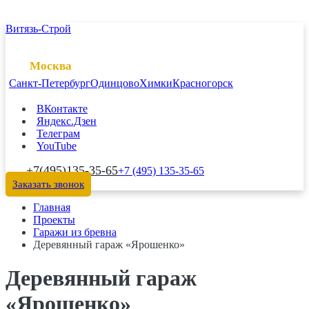
Витязь-Строй
Москва
Санкт-Петербург
Одинцово
Химки
Красногорск
ВКонтакте
Яндекс.Дзен
Телеграм
YouTube
+7(495)135-35-65
+7 (495) 135-35-65
Заказать звонок
Главная
Проекты
Гаражи из бревна
Деревянный гараж «Ярошенко»
Деревянный гараж
«Ярошенко»