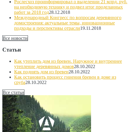
Рослесхоз проинформировал о выделении 21 млрд. руб.
на необходимую технику и подвел итог проделанных
работ за 2018 год
28.12.2018
Международный Конгресс по вопросам деревянного
домостроения: актуальные темы, инновационные
подходы и перспективы отрасли
19.11.2018
Все новости
Статьи
Как утеплить дом из бревен. Наружное и внутреннее
утепление деревянных домов
28.10.2022
Как поднять дом из бревен
28.10.2022
Как остановить процесс гниения бревен в доме из
сруба
28.10.2022
Все статьи