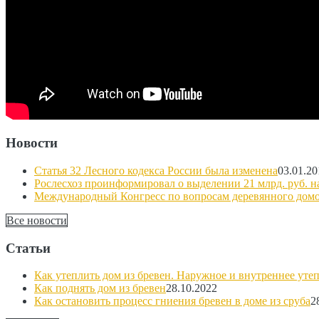
Новости
Статья 32 Лесного кодекса России была изменена
03.01.20
Рослесхоз проинформировал о выделении 21 млрд. руб. н
Международный Конгресс по вопросам деревянного домо
Все новости
Статьи
Как утеплить дом из бревен. Наружное и внутреннее уте
Как поднять дом из бревен
28.10.2022
Как остановить процесс гниения бревен в доме из сруба
2