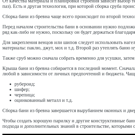
От качества материала и планировки строения зависит выбор 
паз). Есть и другая технология, при которой сборка сруба пр
Сборка бани из бревна чаще всего происходит по второй техн
Перед началом строительства бани в основании нужно подложит
ряд как-либо не нужно, поскольку он будет держаться благодаря
Для закрепления венцов или шипов следует использовать нагел
материалы: паклю, джут, мох и т.д. Второй раз утеплять баню
Также сруб можно сначала собрать временно для усушки, затем 
Крыша бани из бревна собирается в последний момент. Сначала
любой в зависимости от личных предпочтений и бюджета. Чащ
рубероид;
шифер;
черепица;
оцинкованный металл и т.д.
Сборка бани из бревна завершается вырубанием оконных и две
Чтобы создать хорошую парилку и другие конструктивные банн
подхода и дополнительных знаний в строительстве, которыми о