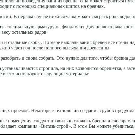
технологии возведения бани из бревна. Она может строиться п
оисходит с помощью специальных шипов на бревнах.
ологии. В первом случае нижняя чаша может сыграть роль водос
ь специальную арматуру на фундамент. Для первого ряда констр
 весу остальных рядов.
и и стальные скобы. По мере выкладывания бревен все стены на
 нужно через год после полного высыхания древесины.
разобрать и снова собрать. Это нужно для того, чтобы бревна да
 устанавливаются стропила, на них возводится обрешетка, а за
е всего используют следующие материалы:
рных проемов. Некоторые технологии создания срубов предусма
ые помещения, следует правильно сложить бревна и своевременн
бладает компания «Витязь-строй». В этом Вы можете убедиться,