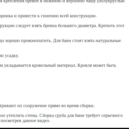
утем крепления бревен в нижнюю и верхнюю чашу (полукруглый
борника и привести к гниению всей конструкции.
укции следует взять бревна большего диаметра. Крепить этот
до хорошо проконопатить. Для бани стоит взять натуральные
ли усадку.
тем укладывается кровельный материал. Кровля может быть
тривают их сооружение прямо во время сборки.
о утеплить стены. Сборка сруба для бани требует серьезного
 посмотрев данное видео.