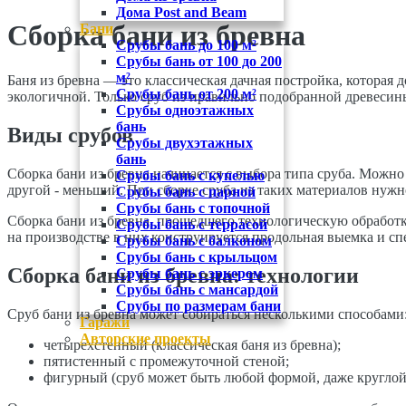
Дома Post and Beam
Сборка бани из бревна
Бани
Срубы бань до 100 м²
Срубы бань от 100 до 200
м²
Баня из бревна — это классическая дачная постройка, которая
Срубы бань от 200 м²
экологичной. Только сруб из правильно подобранной древесины
Срубы одноэтажных
бань
Виды срубов
Срубы двухэтажных
бань
Сборка бани из бревна начинается с выбора типа сруба. Можно
Срубы бань с купелью
другой - меньший. При сборке сруба из таких материалов нужно
Срубы бань с парной
Срубы бань с топочной
Сборка бани из бревна, прошедшего технологическую обработк
Срубы бань с террасой
на производстве в них конструируется продольная выемка и спе
Срубы бань с балконом
Срубы бань с крыльцом
Сборка бани из бревна: технологии
Срубы бань с эркером
Срубы бань с мансардой
Срубы по размерам бани
Сруб бани из бревна может собираться несколькими способами
Гаражи
Авторские проекты
четырехстенный (классическая баня из бревна);
пятистенный с промежуточной стеной;
фигурный (сруб может быть любой формой, даже круглой