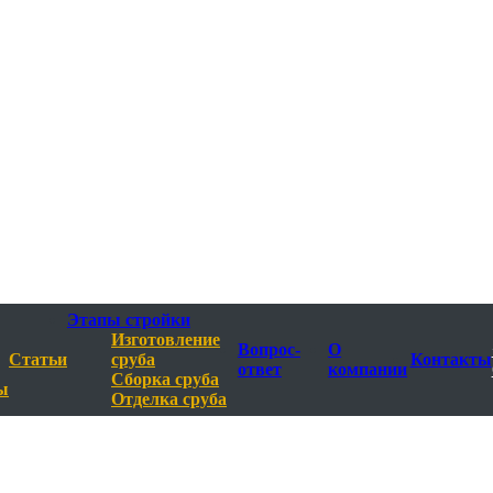
Этапы стройки
Изготовление
Вопрос-
О
Статьи
сруба
Контакты
ответ
компании
Сборка сруба
ы
Отделка сруба